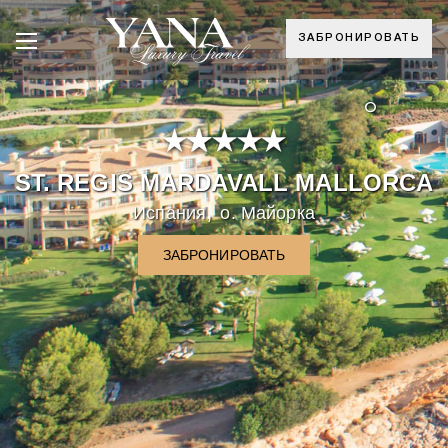
ЗАБРОНИРОВАТЬ
°
ST. REGIS MARDAVALL MALLORCA
,
Испания
о. Майорка
ЗАБРОНИРОВАТЬ