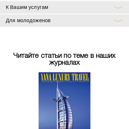
К Вашим услугам
Для молодоженов
Читайте статьи по теме в наших
журналах
ето 2011
Лето 20
egis Mardavall
St. Regis Mar
orca Resort -
Mallorca Res
для ценителей
отель для це
енной роскоши
утонченной р
ЧИТАТЬ
ЧИТАТ