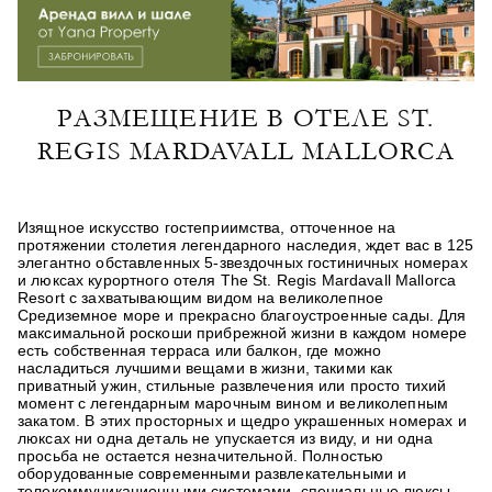
РАЗМЕЩЕНИЕ В ОТЕЛЕ ST.
REGIS MARDAVALL MALLORCA
Изящное искусство гостеприимства, отточенное на
протяжении столетия легендарного наследия, ждет вас в 125
элегантно обставленных 5-звездочных гостиничных номерах
и люксах курортного отеля The St. Regis Mardavall Mallorca
Resort с захватывающим видом на великолепное
Средиземное море и прекрасно благоустроенные сады. Для
максимальной роскоши прибрежной жизни в каждом номере
есть собственная терраса или балкон, где можно
насладиться лучшими вещами в жизни, такими как
приватный ужин, стильные развлечения или просто тихий
момент с легендарным марочным вином и великолепным
закатом. В этих просторных и щедро украшенных номерах и
люксах ни одна деталь не упускается из виду, и ни одна
просьба не остается незначительной. Полностью
оборудованные современными развлекательными и
телекоммуникационными системами, специальные люксы