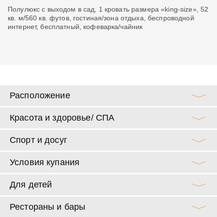
Полулюкс с выходом в сад, 1 кровать размера «king-size», 52
Но
кв. м/560 кв. футов, гостиная/зона отдыха, беспроводной
м/
интернет, бесплатный, кофеварка/чайник
ин
ча
Расположение
Красота и здоровье/ СПА
Спорт и досуг
Условия купания
Для детей
Рестораны и бары