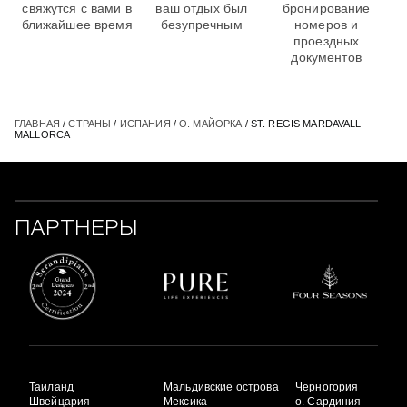
свяжутся с вами в
ваш отдых был
бронирование
ближайшее время
безупречным
номеров и
проездных
документов
ГЛАВНАЯ
/
СТРАНЫ
/
ИСПАНИЯ
/
О. МАЙОРКА
/ ST. REGIS MARDAVALL
MALLORCA
ПАРТНЕРЫ
Таиланд
Мальдивские острова
Черногория
Швейцария
Мексика
о. Сардиния