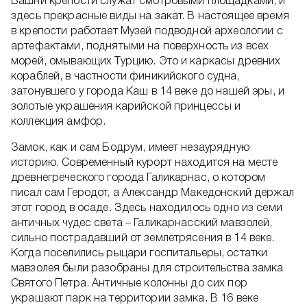
Башни крепости служат смотровыми площадками, и
здесь прекрасные виды на закат. В настоящее время
в крепости работает Музей подводной археологии с
артефактами, поднятыми на поверхность из всех
морей, омывающих Турцию. Это и каркасы древних
кораблей, в частности финикийского судна,
затонувшего у города Каш в 14 веке до нашей эры, и
золотые украшения карийской принцессы и
коллекция амфор.
Замок, как и сам Бодрум, имеет незаурядную
историю. Современный курорт находится на месте
древнегреческого города Галикарнас, о котором
писал сам Геродот, а Александр Македонский держал
этот город в осаде. Здесь находилось одно из семи
античных чудес света – Галикарнасский мавзолей,
сильно пострадавший от землетрясения в 14 веке.
Когда поселились рыцари госпитальеры, остатки
мавзолея были разобраны для строительства замка
Святого Петра. Античные колонны до сих пор
украшают парк на территории замка. В 16 веке