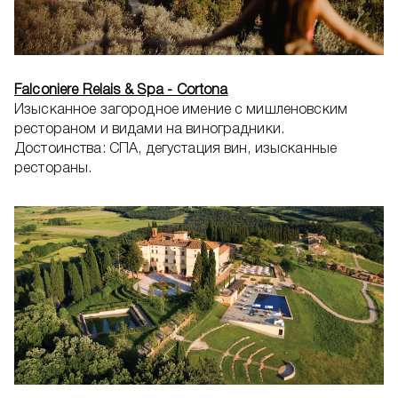
Falconiere Relais & Spa - Cortona
Изысканное загородное имение с мишленовским
рестораном и видами на виноградники.
Достоинства: СПА, дегустация вин, изысканные
рестораны.