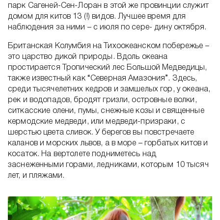
парк Сагеней-Сен-Лоран в этой же провинции служит
домом для китов 13 (!) видов. Лучшее время для
наблюдения за ними – с июля по сере- дину октября.
Британская Колумбия на Тихоокеанском побережье –
это царство дикой природы. Вдоль океана
простирается Тропический лес Большой Медведицы,
также известный как “Северная Амазония”. Здесь,
среди тысячелетних кедров и замшелых гор, у океана,
рек и водопадов, бродят гризли, островные волки,
ситкасские олени, пумы, снежные козы и священные
кермодские медведи, или медведи-призраки, с
шерстью цвета сливок. У берегов вы повстречаете
каланов и морских львов, а в море – горбатых китов и
косаток. На вертолете подниметесь над
заснеженными горами, ледниками, которым 10 тысяч
лет, и пляжами.