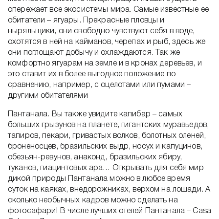
опережает все экосистемы мира. Самые известные ее
обитатели – ягуары. Прекрасные пловцы и
ныряльщики, они свободно чувствуют себя в воде,
охотятся в ней на кайманов, черепах и рыб, здесь же
они поглощают добычу и охлаждаются. Так же
комфортно ягуарам на земле и в кронах деревьев, и
это ставит их в более выгодное положение по
сравнению, например, с оцелотами или пумами –
другими обитателями
Пантанала. Вы также увидите капибар – самых
больших грызунов на планете, гигантских муравьедов,
тапиров, пекари, гривастых волков, болотных оленей,
броненосцев, бразильских выдр, носух и капуцинов,
обезьян-ревунов, анаконд, бразильских ябиру,
туканов, гиацинтовых ара… Открывать для себя мир
дикой природы Пантанала можно в любое время
суток на каяках, внедорожниках, верхом на лошади. А
сколько необычных кадров можно сделать на
фотосафари! В числе лучших отелей Пантанала – Casa