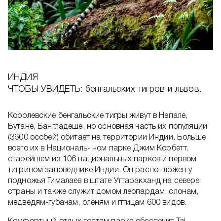
ИНДИЯ
ЧТОБЫ УВИДЕТЬ: бенгальских тигров и львов.
Королевские бенгальские тигры живут в Непале,
Бутане, Бангладеше, но основная часть их популяции
(3600 особей) обитает на территории Индии. Больше
всего их в Националь- ном парке Джим Корбетт,
старейшем из 106 национальных парков и первом
тигрином заповеднике Индии. Он распо- ложен у
подножья Гималаев в штате Уттаракханд на севере
страны и также служит домом леопардам, слонам,
медведям-губачам, оленям и птицам 600 видов.