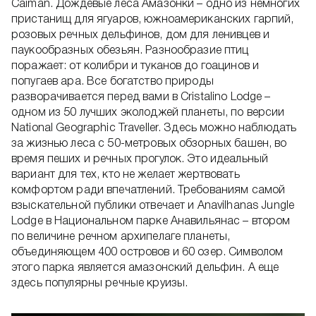
Caiman. Дождевые леса Амазонки – одно из немногих
пристанищ для ягуаров, южноамериканских гарпий,
розовых речных дельфинов, дом для ленивцев и
паукообразных обезьян. Разнообразие птиц
поражает: от колибри и туканов до гоацинов и
попугаев ара. Все богатство природы
разворачивается перед вами в Cristalino Lodge –
одном из 50 лучших эколоджей планеты, по версии
National Geographic Traveller. Здесь можно наблюдать
за жизнью леса с 50-метровых обзорных башен, во
время пеших и речных прогулок. Это идеальный
вариант для тех, кто не желает жертвовать
комфортом ради впечатлений. Требованиям самой
взыскательной публики отвечает и Anavilhanas Jungle
Lodge в Национальном парке Анавильянас – втором
по величине речном архипелаге планеты,
объединяющем 400 островов и 60 озер. Символом
этого парка является амазонский дельфин. А еще
здесь популярны речные круизы.