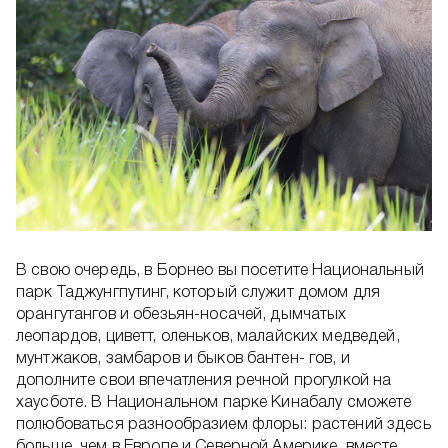
В свою очередь, в Борнео вы посетите Национальный
парк Таджунгпутинг, который служит домом для
орангутангов и обезьян-носачей, дымчатых
леопардов, циветт, оленьков, малайских медведей,
мунтжаков, замбаров и быков бантен- гов, и
дополните свои впечатления речной прогулкой на
хаусботе. В Национальном парке Кинабалу сможете
полюбоваться разнообразием флоры: растений здесь
больше, чем в Европе и Северной Америке, вместе