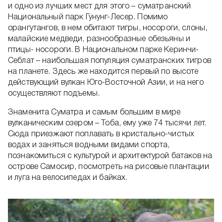
и одно из лучших мест для этого – суматранский
Национальный парк Гунунг-Лесер. Помимо
орангутангов, в нем обитают тигры, носороги, слоны,
малайские медведи, разнообразные обезьяны и
птицы- носороги. В Национальном парке Керинчи-
Себлат – наибольшая популяция суматранских тигров
на планете. Здесь же находится первый по высоте
действующий вулкан Юго-Восточной Азии, и на него
осуществляют подъемы.
Знаменита Суматра и самым большим в мире
вулканическим озером – Тоба, ему уже 74 тысячи лет.
Сюда приезжают поплавать в кристально-чистых
водах и заняться водными видами спорта,
познакомиться с культурой и архитектурой батаков на
острове Самосир, посмотреть на рисовые плантации
и луга на велосипедах и байках.