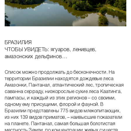
БРАЗИЛИЯ
ЧТОБЫ УВИДЕТЬ: ягуаров, ленивцев,
амазонских дельфинов…
Список можно продолжать до бесконечности. На
территории Бразилии находятся дождевые леса
Амазонки, Пантанал, атлантический лес, тропическая
саванна серраду, низкорослые сухие леса Каатинга,
пампасы, и каждый из этих регионов – со своими,
одному ему присущими, флорой и фауной. В
Бразилии представлены 775 видов млекопитающих,
из них 139 видов приматов, – наивысшие показатели
на планете. Пантанал, самая большая болотистая
местность Земли, по концентрации живых существ