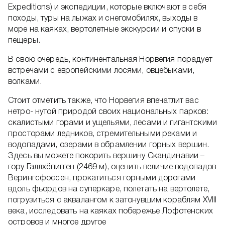
Expeditions) и экспедиции, которые включают в себя
походы, туры на лыжах и снегомобилях, выходы в
море на каяках, вертолетные экскурсии и спуски в
пещеры.
В свою очередь, континентальная Норвегия порадует
встречами с европейскими лосями, овцебыками,
волками.
Стоит отметить также, что Норвегия впечатлит вас
нетро- нутой природой своих национальных парков:
скалистыми горами и ущельями, лесами и гигантскими
просторами ледников, стремительными реками и
водопадами, озерами в обрамлении горных вершин.
Здесь вы можете покорить вершину Скандинавии –
гору Галлхёпигген (2469 м), оценить величие водопадов
Верингсфоссен, прокатиться горными дорогами
вдоль фьордов на суперкаре, полетать на вертолете,
погрузиться с аквалангом к затонувшим кораблям XVIII
века, исследовать на каяках побережье Лофотенских
островов и многое другое