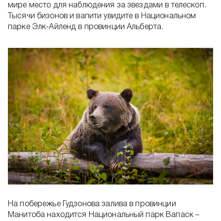
мире место для наблюдения за звездами в телескоп.
Тысячи бизонов и вапити увидите в Национальном
парке Элк-Айленд в провинции Альберта.
На побережье Гудзонова залива в провинции
Манитоба находится Национальный парк Вапаск –