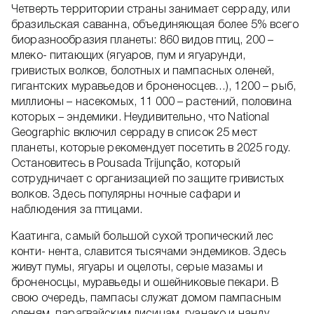
Четверть территории страны занимает серраду, или
бразильская саванна, объединяющая более 5% всего
биоразнообразия планеты: 860 видов птиц, 200 –
млеко- питающих (ягуаров, пум и ягуарунди,
гривистых волков, болотных и пампасных оленей,
гигантских муравьедов и броненосцев…), 1200 – рыб,
миллионы – насекомых, 11 000 – растений, половина
которых – эндемики. Неудивительно, что National
Geographic включил серраду в список 25 мест
планеты, которые рекомендует посетить в 2025 году.
Остановитесь в Pousada Trijunção, который
сотрудничает с организацией по защите гривистых
волков. Здесь популярны ночные сафари и
наблюдения за птицами.
Каатинга, самый большой сухой тропический лес
конти- нента, славится тысячами эндемиков. Здесь
живут пумы, ягуары и оцелоты, серые мазамы и
броненосцы, муравьеды и ошейниковые пекари. В
свою очередь, пампасы служат домом пампасным