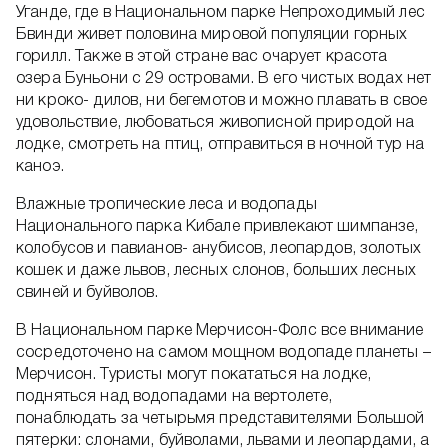
Уганде, где в Национальном парке Непроходимый лес
Бвинди живет половина мировой популяции горных
горилл. Также в этой стране вас очарует красота
озера Буньони с 29 островами. В его чистых водах нет
ни кроко- дилов, ни бегемотов и можно плавать в свое
удовольствие, любоваться живописной природой на
лодке, смотреть на птиц, отправиться в ночной тур на
каноэ.
Влажные тропические леса и водопады
Национального парка Кибале привлекают шимпанзе,
колобусов и павианов- анубисов, леопардов, золотых
кошек и даже львов, лесных слонов, больших лесных
свиней и буйволов.
В Национальном парке Мерчисон-Фолс все внимание
сосредоточено на самом мощном водопаде планеты –
Мерчисон. Туристы могут покататься на лодке,
подняться над водопадами на вертолете,
понаблюдать за четырьмя представителями Большой
пятерки: слонами, буйволами, львами и леопардами, а