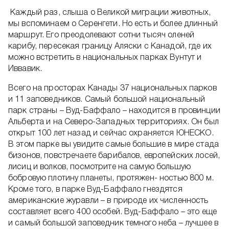
Каждый раз, слыша о Великой миграции животных,
мы вспоминаем о Серенгети. Но есть и более длинный
маршрут. Его преодолевают сотни тысяч оленей
карибу, пересекая границу Аляски с Канадой, где их
можно встретить в национальных парках Вунтут и
Иввавик.
Всего на просторах Канады 37 национальных парков
и 11 заповедников. Самый большой национальный
парк страны – Вуд-Баффало – находится в провинции
Альберта и на Северо-Западных территориях. Он был
открыт 100 лет назад и сейчас охраняется ЮНЕСКО.
В этом парке вы увидите самые большие в мире стада
бизонов, повстречаете барибалов, европейских лосей,
лисиц и волков, посмотрите на самую большую
бобровую плотину планеты, протяжен- ностью 800 м.
Кроме того, в парке Вуд-Баффало гнездятся
американские журавли – в природе их численность
составляет всего 400 особей. Вуд-Баффало – это еще
и самый большой заповедник темного неба – лучшее в