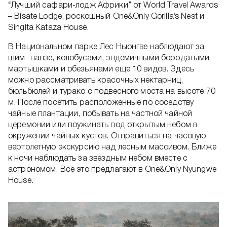
“Лучший сафари-лодж Африки” от World Travel Awards
– Bisate Lodge, роскошный One&Only Gorilla’s Nest и
Singita Kataza House.
В Национальном парке Лес Ньюнгве наблюдают за
шим- панзе, колобусами, эндемичными бородатыми
мартышками и обезьянами еще 10 видов. Здесь
можно рассматривать красочных нектарниц,
бюльбюлей и турако с подвесного моста на высоте 70
м. После посетить расположенные по соседству
чайные плантации, побывать на частной чайной
церемонии или поужинать под открытым небом в
окружении чайных кустов. Отправиться на часовую
вертолетную экскурсию над лесным массивом. Ближе
к ночи наблюдать за звездным небом вместе с
астрономом. Все это предлагают в One&Only Nyungwe
House.