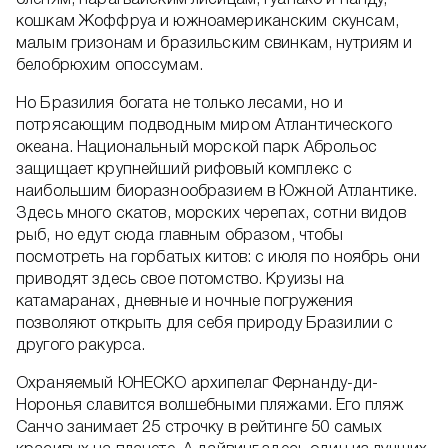
оленям, парагвайским лисицам, гуанако и нанду,
кошкам Жоффруа и южноамериканским скунсам,
малым гризонам и бразильским свинкам, нутриям и
белобрюхим опоссумам.
Но Бразилия богата не только лесами, но и
потрясающим подводным миром Атлантического
океана. Национальный морской парк Аброльос
защищает крупнейший рифовый комплекс с
наибольшим биоразнообразием в Южной Атлантике.
Здесь много скатов, морских черепах, сотни видов
рыб, но едут сюда главным образом, чтобы
посмотреть на горбатых китов: с июля по ноябрь они
приводят здесь свое потомство. Круизы на
катамаранах, дневные и ночные погружения
позволяют открыть для себя природу Бразилии с
другого ракурса.
Охраняемый ЮНЕСКО архипелаг Фернанду-ди-
Норонья славится волшебными пляжами. Его пляж
Санчо занимает 25 строчку в рейтинге 50 самых