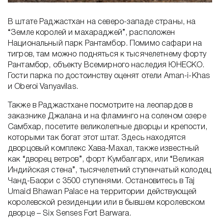
В штате Раджастхан на северо-западе страны, на
“Земле королей и махараджей”, расположен
Национальный парк Рантамбор. Помимо сафари на
тигров, там можно подняться к тысячелетнему форту
Рантамбор, объекту Всемирного наследия ЮНЕСКО.
Гости парка по достоинству оценят отели Aman-i-Khas
и Oberoi Vanyavilas.
Также в Раджастхане посмотрите на леопардов в
заказнике Джалана и на фламинго на соленом озере
Самбхар, посетите великолепные дворцы и крепости,
которыми так богат этот штат. Здесь находятся
дворцовый комплекс Хава-Махал, также известный
как “дворец ветров”, форт Кумбалгарх, или “Великая
Индийская стена”, тысячелетний ступенчатый колодец
Чанд-Баори с 3500 ступенями. Остановитесь в Taj
Umaid Bhawan Palace на территории действующей
королевской резиденции или в бывшем королевском
дворце – Six Senses Fort Barwara.