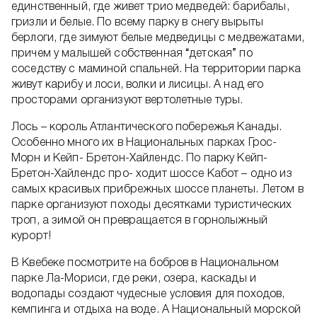
единственный, где живет трио медведей: барибалы,
гризли и белые. По всему парку в снегу вырыты
берлоги, где зимуют белые медведицы с медвежатами,
причем у малышей собственная “детская” по
соседству с маминой спальней. На территории парка
живут карибу и лоси, волки и лисицы. А над его
просторами организуют вертолетные туры.
Лось – король Атлантического побережья Канады.
Особенно много их в Национальных парках Грос-
Морн и Кейп- Бретон-Хайлендс. По парку Кейп-
Бретон-Хайлендс про- ходит шоссе Кабот – одно из
самых красивых прибрежных шоссе планеты. Летом в
парке организуют походы десятками туристических
троп, а зимой он превращается в горнолыжный
курорт!
В Квебеке посмотрите на бобров в Национальном
парке Ла-Мориси, где реки, озера, каскады и
водопады создают чудесные условия для походов,
кемпинга и отдыха на воде. А Национальный морской