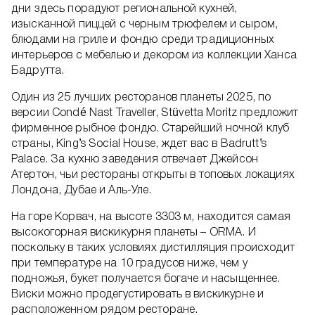
дни здесь порадуют региональной кухней,
изысканной пиццей с черным трюфелем и сыром,
блюдами на гриле и фондю среди традиционных
интерьеров с мебелью и декором из коллекции Ханса
Бадрутта.
Один из 25 лучших ресторанов планеты 2025, по
версии Condé Nast Traveller, Stüvetta Moritz предложит
фирменное рыбное фондю. Старейший ночной клуб
страны, King’s Social House, ждет вас в Badrutt’s
Palace. За кухню заведения отвечает Джейсон
Атертон, чьи рестораны открыты в топовых локациях
Лондона, Дубае и Аль-Уле.
На горе Корвач, на высоте 3303 м, находится самая
высокогорная вискикурня планеты – ORMA. И
поскольку в таких условиях дистилляция происходит
при температуре на 10 градусов ниже, чем у
подножья, букет получается богаче и насыщеннее.
Виски можно продегустировать в вискикурне и
расположенном рядом ресторане.