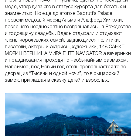
игры: в 1928 и 1948 – и публика, одетая по последней
моде, утвердила его в статусе курорта для богатых и
знаменитых. Но еще до этого в Badrutt’s Palace
провели медовый месяц Альма и Альфред Хичкоки,
после чего неоднократно возвращались на Рождество
и годовщину свадьбы. Здесь отдыхали и отдыхают
члены королевских семей, выдающиеся политики,
писатели, актеры и актрисы, художники, 148 САНКТ-
МОРИЦ ВЕРШИНА МИРА ELITE NAVIGATOR а вечеринки
и празднования проходят с необычайным размахом.
Например, под Новый год отель превращается то во
дворец из “Тысячи и одной ночи”, то в рыцарский
замок, приглашая в сказку детей и взрослых.