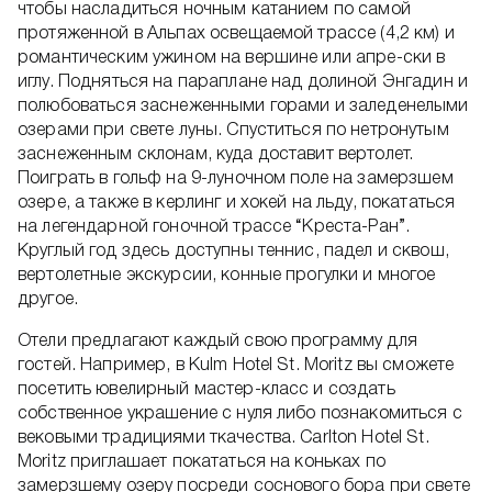
чтобы насладиться ночным катанием по самой
протяженной в Альпах освещаемой трассе (4,2 км) и
романтическим ужином на вершине или апре-ски в
иглу. Подняться на параплане над долиной Энгадин и
полюбоваться заснеженными горами и заледенелыми
озерами при свете луны. Спуститься по нетронутым
заснеженным склонам, куда доставит вертолет.
Поиграть в гольф на 9-луночном поле на замерзшем
озере, а также в керлинг и хокей на льду, покататься
на легендарной гоночной трассе “Креста-Ран”.
Круглый год здесь доступны теннис, падел и сквош,
вертолетные экскурсии, конные прогулки и многое
другое.
Отели предлагают каждый свою программу для
гостей. Например, в Kulm Hotel St. Moritz вы сможете
посетить ювелирный мастер-класс и создать
собственное украшение с нуля либо познакомиться с
вековыми традициями ткачества. Carlton Hotel St.
Moritz приглашает покататься на коньках по
замерзшему озеру посреди соснового бора при свете