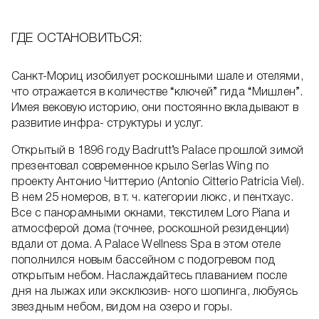
ГДЕ ОСТАНОВИТЬСЯ:
Санкт-Мориц изобилует роскошными шале и отелями,
что отражается в количестве “ключей” гида “Мишлен”.
Имея вековую историю, они постоянно вкладывают в
развитие инфра- структуры и услуг.
Открытый в 1896 году Badrutt’s Palace прошлой зимой
презентовал современное крыло Serlas Wing по
проекту Антонио Читтерио (Antonio Citterio Patricia Viel).
В нем 25 номеров, в т. ч. категории люкс, и пентхаус.
Все с панорамными окнами, текстилем Loro Piana и
атмосферой дома (точнее, роскошной резиденции)
вдали от дома. А Palace Wellness Spa в этом отеле
пополнился новым бассейном с подогревом под
открытым небом. Наслаждайтесь плаванием после
дня на лыжах или эксклюзив- ного шопинга, любуясь
звездным небом, видом на озеро и горы.