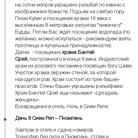
на сотни метров украшено резьбой по камню с
изображения божеств. Подъем на святую гору
Пном Кулен и посещение храма 16 века с
высеченным 8-метровым силуэтом “лежачего”
Будды. Потом Вас ждет посещение водопада (по
желанию, можно искупаться - рекомендуем взять
полотенца и купальные принадлежности).
Далее - посещение
храма Бантей
Срей,
построенного в конце X века. Индуистский
храм из розового песчаника посвящен богу Шиве.
Участок храма окружен стеной, за которой
находится ров. Храм состоит из трех башен-
прасатов. Стены башен украшены рельефами.
Храм Бантей Срей еще называют «Цитадель
женщины».
Возвращение в отель. Ночь в Сием Рипе.
День 9 Сием Рип – Пномпень
Завтрак в отеле и сдача номеров.
Трансфер без гида в Пномпень, столицу