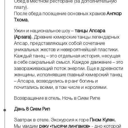
Обед в местном ресторане (за дополнительную
плату).
После обеда посещение основных храмов
Ангкор
Тхома.
Ужин и национальное шоу –
танцы Апсара
(Apsara).
Древние кхмерские танцы легендарных
Апсар, представляющих собой сочетание
уникальных жестов и невероятнейшей пластики.
Каждый танец – это отдельная история, несущая
в себе сакральный смысл. Каждое движение – это
завораживающий поток энергии. Еще в древности
женщины, исполнявшие главный кхмерский танец
– Апсара, возводились в ранг богинь и
почитались всеми, в том числе и королями.
Возвращение в отель. Ночь в Сием Рипе
День 8 Сием Рип
Завтрак в отеле. Экскурсия к горе
Пном Кулен.
Мы увидим
реку «тысячи лингамов»
- дно которой