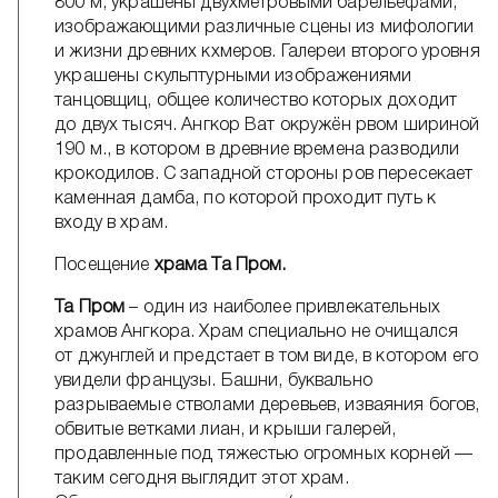
800 м, украшены двухметровыми барельефами,
изображающими различные сцены из мифологии
и жизни древних кхмеров. Галереи второго уровня
украшены скульптурными изображениями
танцовщиц, общее количество которых доходит
до двух тысяч. Ангкор Ват окружён рвом шириной
190 м., в котором в древние времена разводили
крокодилов. С западной стороны ров пересекает
каменная дамба, по которой проходит путь к
входу в храм.
Посещение
храма Та Пром.
Та Пром
– один из наиболее привлекательных
храмов Ангкора. Храм специально не очищался
от джунглей и предстает в том виде, в котором его
увидели французы. Башни, буквально
разрываемые стволами деревьев, изваяния богов,
обвитые ветками лиан, и крыши галерей,
продавленные под тяжестью огромных корней —
таким сегодня выглядит этот храм.