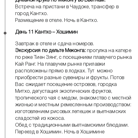
Дневной круиз по Меконгу во Вьетнам.
Встреча на пристани в Чаудоке, трансфер в
город Кантхо.
Размещение в отеле. Ночь в Кантхо.
День 11 Кантхо – Хошимин
Завтрак в отеле и сдача номеров.
Экскурсия по дельте Меконга:
прогулка на катере
по реке Тиен Зянг, с посещением плавучего рынка
Кай Ранг. На плавучем рынке прилавки
расположены прямо в лодках. Тут можно
приобрести разные сувениры и фрукты. Потов
Вас ожидает посещение островов, городка
Митхо, дегустация экзотических фруктов,
тропического чая с медом, знакомство с местной
жизнью и местным ремесленным производством:
изготовлением рисовых лепешек и вьетнамских
сладостей из кокоса.
Обед с традиционными вьетнамскими блюдами.
Переезд в Хошимин. Ночь в Хошимине