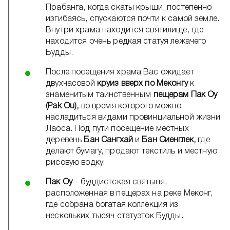
Прабанга, когда скаты крыши, постепенно
изгибаясь, спускаются почти к самой земле.
Внутри храма находится святилище, где
находится очень редкая статуя лежачего
Будды.
После посещения храма Вас ожидает
двухчасовой
круиз вверх по Меконгу
к
знаменитым таинственным
пещерам Пак Оу
(Pak Ou),
во время которого можно
насладиться видами провинциальной жизни
Лаоса. Под пути посещение местных
деревень
Бан Сангхай
и
Бан Сиенглек,
где
делают бумагу, продают текстиль и местную
рисовую водку.
Пак Оу
– буддистская святыня,
расположенная в пещерах на реке Меконг,
где собрана богатая коллекция из
нескольких тысяч статуэток Будды.