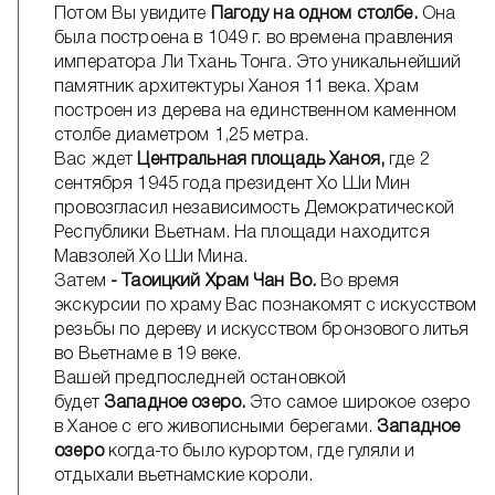
Потом Вы увидите
Пагоду на одном столбе.
Она
была построена в 1049 г. во времена правления
императора Ли Тхань Тонга. Это уникальнейший
памятник архитектуры Ханоя 11 века. Храм
построен из дерева на единственном каменном
столбе диаметром 1,25 метра.
Вас ждет
Центральная площадь Ханоя,
где 2
сентября 1945 года президент Хо Ши Мин
провозгласил независимость Демократической
Республики Вьетнам. На площади находится
Мавзолей Хо Ши Мина.
Затем
- Таоицкий Храм Чан Во.
Во время
экскурсии по храму Вас познакомят с искусством
резьбы по дереву и искусством бронзового литья
во Вьетнаме в 19 веке.
Вашей предпоследней остановкой
будет
Западное озеро.
Это самое широкое озеро
в Ханое с его живописными берегами.
Западное
озеро
когда-то было курортом, где гуляли и
отдыхали вьетнамские короли.