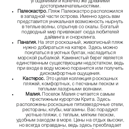
угощениями и конечно же древними
достопримечательностями.
Палеокастро.
Пляж Палеокастро расположился
в западной части острова. Именно здесь вам
представится уникальная возможность нырнуть
в теплые волны, спрыгнув со скалы. Богатый
подводный мир привлекает сюда любителей
дайвинга и снорклинга.
Панагия.
На этот роскошный, живописный пляж
нужно добираться на катере. Здесь можно
покупаться в уютных бухтах, насладиться
морской рыбалкой. Каменистый берег является
единственным существующим недостатком, ведь
при входе в воду можно поранится или получить
дискомфортные ощущения.
Кастерос.
Это целая коллекция роскошных
пляжей, комфортных, с песчаным песком и
теплыми лазурными волнами.
Малия.
Поселок Малия считается самым
престижным курортом Крита. Здесь
расположены роскошные пятизвездочные отели,
рестораны, клубы, магазины. Вас порадуют
уютные пляжи, с теплым, мягким песком,
удобным заходом в море. Цены на отдых высоки,
но всегда оправданы, ведь здесь преобладает