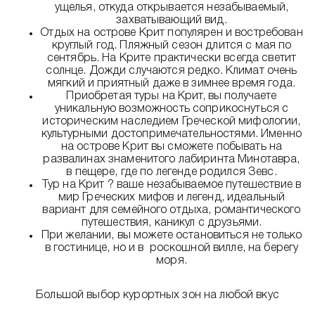
ущелья, откуда открывается незабываемый,
захватывающий вид.
Отдых на острове Крит популярен и востребован
круглый год. Пляжный сезон длится с мая по
сентябрь. На Крите практически всегда светит
солнце. Дожди случаются редко. Климат очень
мягкий и приятный даже в зимнее время года.
Приобретая туры на Крит, вы получаете
уникальную возможность соприкоснуться с
историческим наследием Греческой мифологии,
культурными достопримечательностями. Именно
на острове Крит вы сможете побывать на
развалинах знаменитого лабиринта Минотавра,
в пещере, где по легенде родился Зевс.
Тур на Крит ? ваше незабываемое путешествие в
мир Греческих мифов и легенд, идеальный
вариант для семейного отдыха, романтического
путешествия, каникул с друзьями.
При желании, вы можете остановиться не только
в гостинице, но и в роскошной вилле, на берегу
моря.
Большой выбор курортных зон на любой вкус