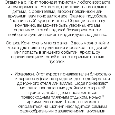
Отдых на о. Крит подойдет туристам любого возраста
и темперамента. Не важно, приехали вы на отдых с
детьми, с родителями, второй половинкой или
друзьями, вам понравится все. Главное, подобрать
“правильный” курорт и отель. Обращаясь в нашу
компанию, вы можете быть уверены, что мы
справимся с этой задачей безукоризненно и
подберем лучший вариант индивидуально для вас.
Остров Крит очень многогранен. Здесь можно найти
места для полного уединения и релакса, а в другой
миг попасть в эпицентр событий, ярких шоу,
переливающихся огней и неповторимых ночных
тусовок.
Ираклион.
Этот курорт привлекателен близостью
к аэропорту (вам не придется долго добираться
до нужного отеля или виллы). Сюда приезжают
молодые, наполненные драйвом и энергией
туристы, чтобы днем наслаждаться
превосходным пляжным отдыхом, ночью ?
яркими тусовками. Также, вы можете
отправиться на шопинг, насладиться самыми
разнообразными развлечениями, вкусными