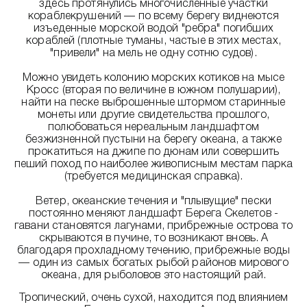
здесь протянулись многочисленные участки
кораблекрушений — по всему берегу виднеются
изъеденные морской водой "ребра" погибших
кораблей (плотные туманы, частые в этих местах,
"привели" на мель не одну сотню судов).
Можно увидеть колонию морских котиков на мысе
Кросс (вторая по величине в южном полушарии),
найти на песке выброшенные штормом старинные
монеты или другие свидетельства прошлого,
полюбоваться нереальным ландшафтом
безжизненной пустыни на берегу океана, а также
прокатиться на джипе по дюнам или совершить
пеший поход по наиболее живописным местам парка
(требуется медицинская справка).
Ветер, океанские течения и "плывущие" пески
постоянно меняют ландшафт Берега Скелетов -
гавани становятся лагунами, прибрежные острова то
скрываются в пучине, то возникают вновь. А
благодаря прохладному течению, прибрежные воды
— один из самых богатых рыбой районов мирового
океана, для рыболовов это настоящий рай.
Тропический, очень сухой, находится под влиянием