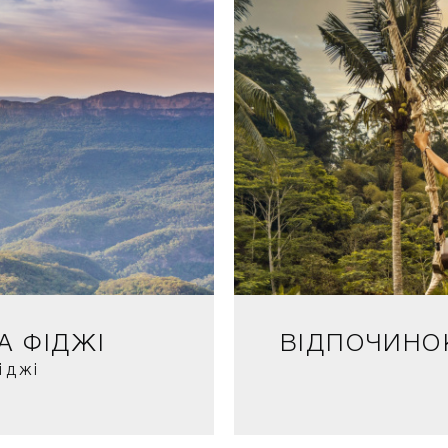
А ФІДЖІ
ВІДПОЧИНОК
іджі