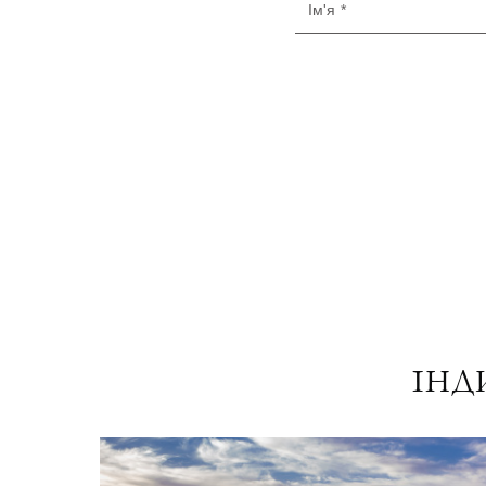
Ім'я *
ІНД